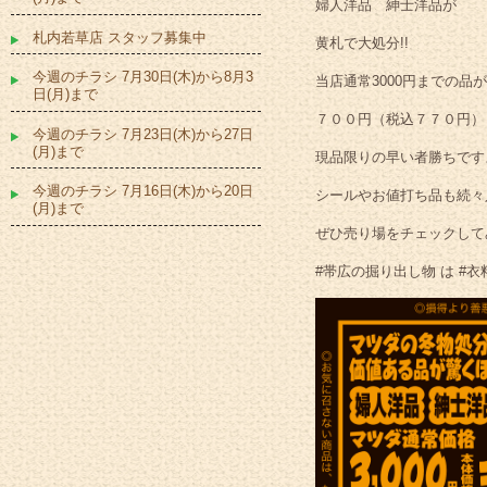
婦人洋品 紳士洋品が
札内若草店 スタッフ募集中
黄札で大処分!!
今週のチラシ 7月30日(木)から8月3
当店通常3000円までの品が
日(月)まで
７００円（税込７７０円）
今週のチラシ 7月23日(木)から27日
(月)まで
現品限りの早い者勝ちですよ
今週のチラシ 7月16日(木)から20日
シールやお値打ち品も続々入
(月)まで
ぜひ売り場をチェックして
#帯広の掘り出し物 は #衣料