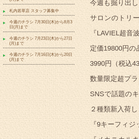
今週も掘り出し
札内若草店 スタッフ募集中
サロンのトリ
今週のチラシ 7月30日(木)から8月3
日(月)まで
『LAVIEL超
今週のチラシ 7月23日(木)から27日
(月)まで
定価19800円
今週のチラシ 7月16日(木)から20日
(月)まで
3990円（税込4
数量限定超プラ
SNSで話題の
２種類新入荷し
『9キーフィジ