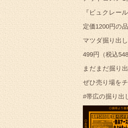
『ビュクレー
定価1200円の
マツダ掘り出
499円（税込54
まだまだ掘り出
ぜひ売り場をチ
#帯広の掘り出し