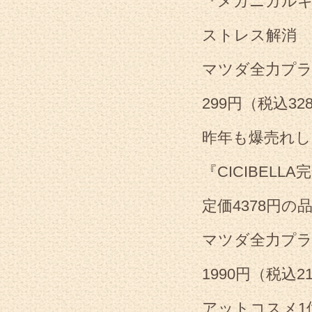
『メカニカル
ストレス解消 
マツダ全力プ
299円（税込32
昨年も爆売れし
『CICIBEL
定価4378円の
マツダ全力プ
1990円（税込2
アットコスメ1