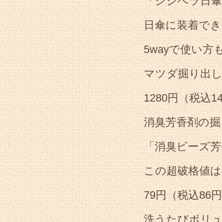
「シシベラ日
日傘に装着で
5wayで使い方
マツダ掘り出
1280円（税込1
消臭芳香剤の掘
「消臭ビーズ芳
この超破格値は
79円（税込86
洗うたびボリ