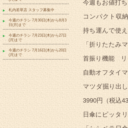
今週もお値打ち
札内若草店 スタッフ募集中
コンパクト収
今週のチラシ 7月30日(木)から8月3
日(月)まで
持ち運んで使
今週のチラシ 7月23日(木)から27日
(月)まで
「折りたたみ
今週のチラシ 7月16日(木)から20日
(月)まで
首振り機能 リ
自動オフタイマ
マツダ掘り出
3990円（税込4
日傘にピッタ