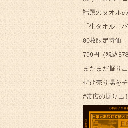
話題のタオル
「生タオル 
80枚限定特価
799円（税込87
まだまだ掘り出
ぜひ売り場をチ
#帯広の掘り出し