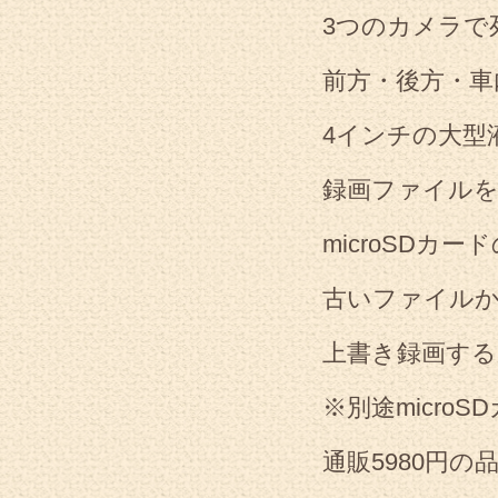
3つのカメラで
前方・後方・車
4インチの大型
録画ファイルを
microSDカ
古いファイル
上書き録画する
※別途micro
通販5980円の