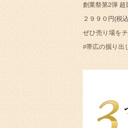
創業祭第2弾 超
２９９０円(税
ぜひ売り場をチ
#帯広の掘り出し