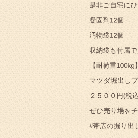
是非ご自宅に
凝固剤12個
汚物袋12個
収納袋も付属で
【耐荷重100kg
マツダ堀出し
２５００円(税
ぜひ売り場をチ
#帯広の掘り出し